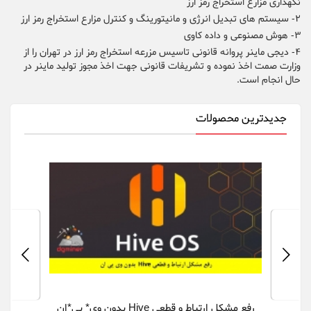
نگهداری مزارع استخراج رمز ارز
2- سیستم های تبدیل انرژی و مانیتورینگ و کنترل مزارع استخراج رمز ارز
3- هوش مصنوعی و داده کاوی
4- دیجی ماینر پروانه قانونی تاسیس مزرعه استخراج رمز ارز در تهران را از
وزارت صمت اخذ نموده و تشریفات قانونی جهت اخذ مجوز تولید ماینر در
حال انجام است.
جدیدترین محصولات
رفع مشکل ارتباط و قطعی Hive بدون وی* پی*ان