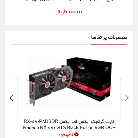
m +
10,000,000ريال
محصولات پر تقاضا
کارت گرافیک ایکس اف ایکس RX-580P8DBDR
Radeon RX 580 GTS Black Edition 8GB OC+
Graphics Card
ناموجود