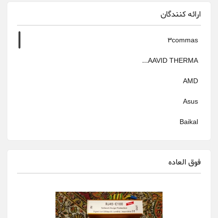
ارائه کنندگان
3commas
AAVID THERMA...
AMD
Asus
Baikal
Bitfily
فوق العاده
Bitmain
canaan
Cheetah Miner