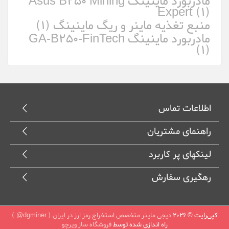
مادربورد ماینینگ Asus B250 Mining
Expert (1)
منبع تغذیه ماینر و ریگ ماینینگ (1)
مادربورد ماینینگ GA-B250-FinTech
(1)
اطلاعات تماس
راهنمای مشتریان
لینکهای پر کاربرد
رهگیری سفارش
کپی‌رایت © 2026
دیجی ماینر متخصص استخراج رمز ارز در ایران ( dgminer@ )
راه اندازی شده توسط
فروشگاه ساز ویرچو