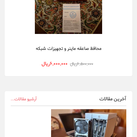
Dehn
Delta
DGminer
Ebit Miner
محافظ صاعقه ماینر و تجهیزات شبکه
FusionSilicon
6,000,000ريال
6,500,000ريال
Gigabyte
innosilicon
Ledger Wallet
آخرین مقالات
آرشیو مقالات...
Ningbo Sheng...
Nvidia
Obelisk