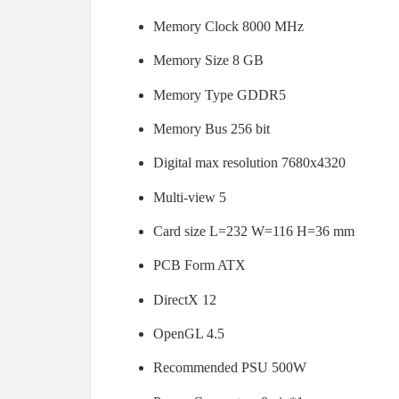
Memory Clock 8‎000 MHz
Memory Size 8‎ GB
Memory Type GDDR5
Memory Bus 2‎56 bit
Digital max resolution 7‎680x4320
Multi-view 5‎
Card size L=232 W=116 H=36 mm
PCB Form ATX
DirectX 1‎2
OpenGL 4‎.5
Recommended PSU 5‎00W