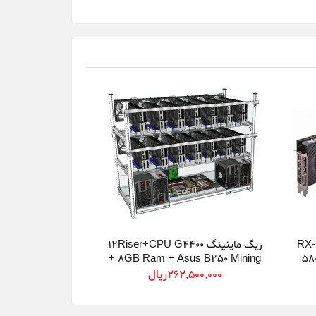
کارت گرافیک ایکس اف ایکس RX-
ریگ ماینینگ 12Riser+CPU G4400
+ 8GB Ram + Asus B250 Mining
58
+ Frame + 300 +1800Watt Power
GT
262,500,000ريال