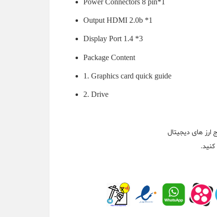
Power Connectors 8‎ pin*1
Output HDMI 2.0b *1
Display Port 1.4 *3
Package Content
1‎. Graphics card quick guide
2. Drive
ارز های دیجیتال
کنید.