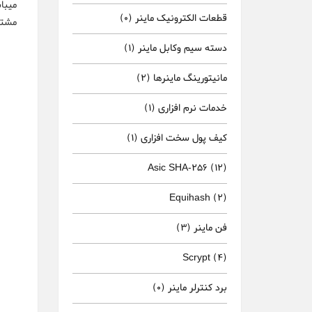
میبا
قطعات الکترونیک ماینر
(0)
مشتر
دسته سیم وکابل ماینر
(1)
مانیتورینگ ماینرها
(2)
خدمات نرم افزاری
(1)
کیف پول سخت افزاری
(1)
Asic SHA-256
(12)
Equihash
(2)
فن ماینر
(3)
Scrypt
(4)
برد کنترلر ماینر
(0)