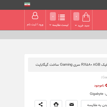
0
0
ورود
/
ثبت نام
لیست مقایسه
سبد خرید
Ga ساخت گیگابایت
ناموجود
ل:
Gigabyte
ودن به مقایسه