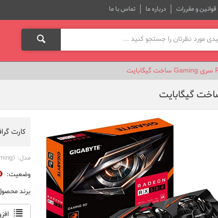
قوانین و مقررات
درباره ما
تماس با ما
کارت گرافیک RX580 8GB سری ming
مدل:
(Gaming)
وضعیت:
برند محصو
افز