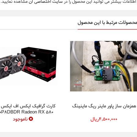
 اطلاعات بیشتر می توانید این محصول را در
سایت اختصاصی آن
مشاهده نمایید.
محصولات مرتبط با این محصول
همزمان ساز پاور ماینر ریگ ماینینگ
0P8DBDR Radeon RX 580
S Black Edition 8GB OC+
4,500,000ريال
ناموجود
Graphics Card