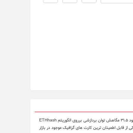
کارت گرافیک ماینینگ سری AMD RX580 ساخت گیگابات با انجام فرآیند بایوس مود 31.5 مگاهش توان بردازشی برروی الگوریتم ETHhash
یتال با مصرف برق 80 وات تامین میکند و یکی از قابل اطمینان ترین کارت های گرافیک موجود در بازار