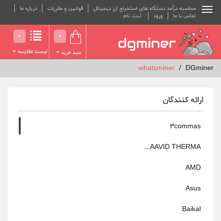
محاسبه درآمد دستگاه های استخراج ارز دیجیتال
قوانین و مقررات
درباره ما
تماس با ما
ورود
ثبت نام
0
0
لیست مقایسه
سبد خرید
whatsminer
DGminer
ارائه کنندگان
3commas
AAVID THERMA...
AMD
Asus
Baikal