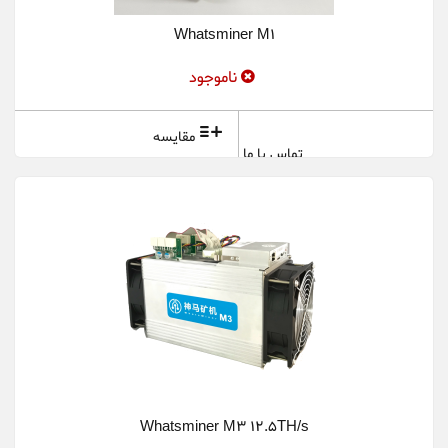
Ledger Wallet
Whatsminer M1
Ningbo Sheng...
ناموجود
Nvidia
مقایسه
تماس با ما
Obelisk
Onda OEM
Raspberrypi.org
Samsung
Sapphire
whatsminer
XFX
Whatsminer M3 12.5TH/s