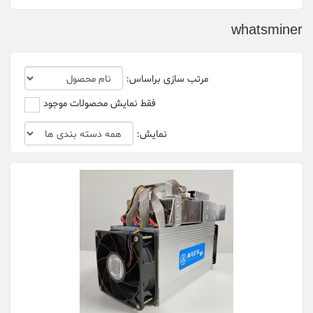
Bitfily
whatsminer
Bitmain
canaan
مرتب سازی براساس:
Cheetah Miner
فقط نمایش محصولات موجود
Dehn
نمایش:
Delta
DGminer
Ebit Miner
FusionSilicon
Gigabyte
innosilicon