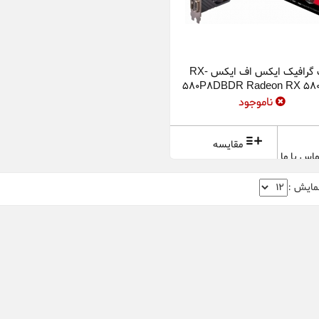
کارت گرافیک ایکس اف ایکس RX-
580P8DBDR Radeon RX 58
Black Edition 8GB OC+ Gra
ناموجود
Card
مقایسه
اس با ما
مایش :