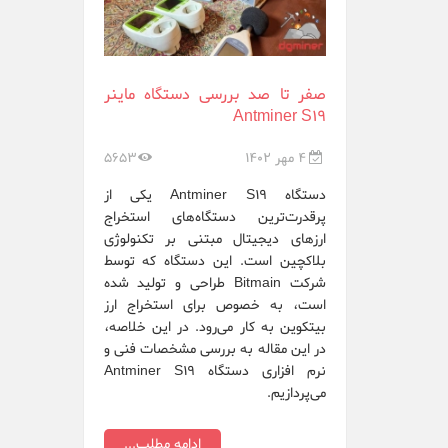
DGminer
Ebit Miner
صفر تا صد بررسی دستگاه ماینر
Antminer S19
FusionSilicon
4 مهر 1402
5653
Gigabyte
دستگاه Antminer S19 یکی از
innosilicon
پرقدرت‌ترین دستگاه‌های استخراج
ارزهای دیجیتال مبتنی بر تکنولوژی
Ledger Wallet
بلاکچین است. این دستگاه که توسط
شرکت Bitmain طراحی و تولید شده
Ningbo Sheng...
است، به خصوص برای استخراج ارز
بیتکوین به کار می‌رود. در این خلاصه،
Nvidia
در این مقاله به بررسی مشخصات فنی و
نرم افزاری دستگاه Antminer S19
Obelisk
می‌پردازیم.
Onda OEM
ادامه مطلب...