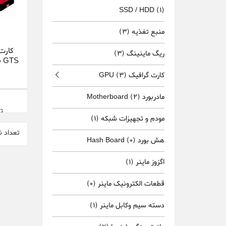
SSD / HDD
(1)
منبع تغذیه
(3)
ریگ ماینینگ
(3)
0 GTS
phics
کارت گرافیک GPU
(3)
مادربورد Motherboard
(2)
تم
مودم و تجهیزات شبکه
(1)
تعداد ن
هش بورد Hash Board
(0)
اگزوز ماینر
(1)
قطعات الکترونیک ماینر
(0)
دسته سیم وکابل ماینر
(1)