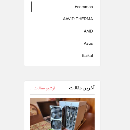
3commas
AAVID THERMA...
AMD
Asus
Baikal
Bitfily
Bitmain
آخرین مقالات
آرشیو مقالات...
canaan
Cheetah Miner
Dehn
Delta