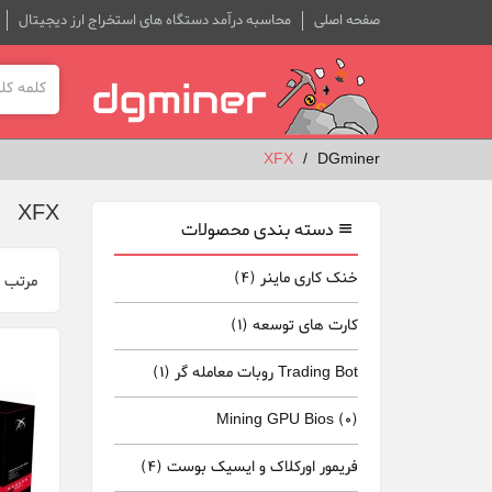
صفحه اصلی
محاسبه درآمد دستگاه های استخراج ارز دیجیتال
XFX
DGminer
XFX
دسته بندی محصولات
خنک کاری ماینر
(4)
مرتب 
کارت های توسعه
(1)
Trading Bot روبات معامله گر
(1)
Mining GPU Bios
(0)
فریمور اورکلاک و ایسیک بوست
(4)