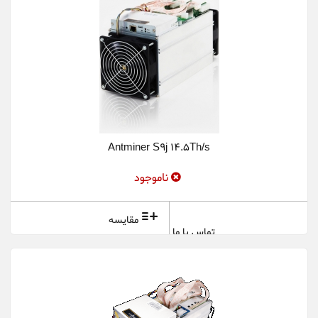
Antminer S9j 14.5Th/s
ناموجود
مقایسه
تماس با ما