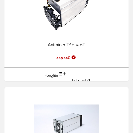
Antminer T9+ 10.5T
ناموجود
مقایسه
تماس با ما