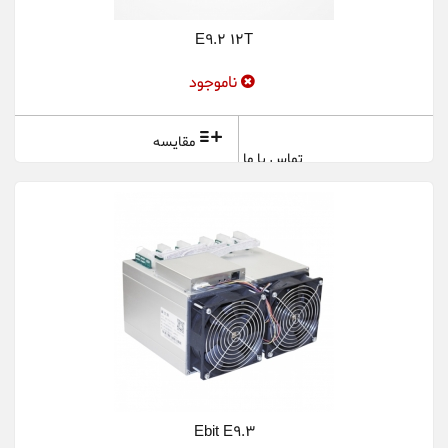
E9.2 12T
ناموجود
مقایسه
تماس با ما
Ebit E9.3