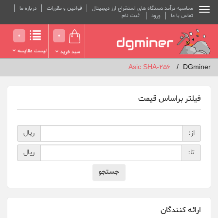
محاسبه درآمد دستگاه های استخراج ارز دیجیتال
قوانین و مقررات
درباره ما
تماس با ما
ورود
ثبت نام
0
0
لیست مقایسه
سبد خرید
Asic SHA-256
DGminer
فیلتر براساس قیمت
از:
ريال
تا:
ريال
ارائه کنندگان