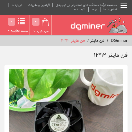
محاسبه درآمد دستگاه های استخراج ارز دیجیتال
قوانین و مقررات
درباره ما
تماس با ما
ورود
ثبت نام
0
0
لیست مقایسه
سبد خرید
DGminer
فن ماینر
فن ماینر 12*12
فن ماینر 12*12