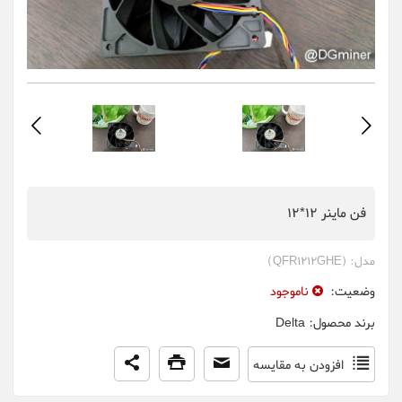
فن ماینر 12*12
مدل:
(QFR1212GHE)
وضعیت:
ناموجود
برند محصول:
Delta
افزودن به مقایسه