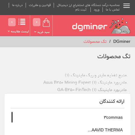
محاسبه درآمد دستگاه های استخراج ارز دیجیتال
قوانین و مقررات
درباره ما
تماس با ما
ورود
ثبت نام
0
0
لیست مقایسه
سبد خرید
DGminer
تگ محصولات
تگ محصولات
منبع تغذیه ماینر و ریگ ماینینگ (1)
مادربورد ماینینگ Asus B250 Mining Expert (1)
مادربورد ماینینگ GA-B250-FinTech (1)
ارائه کنندگان
3commas
AAVID THERMA...