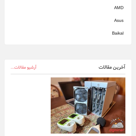
AMD
Asus
Baikal
Bitfily
Bitmain
آخرین مقالات
آرشیو مقالات...
canaan
Cheetah Miner
Dehn
Delta
DGminer
Ebit Miner