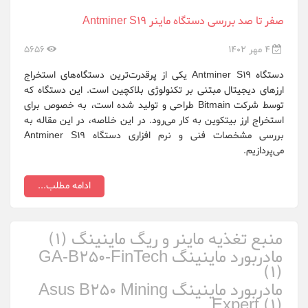
صفر تا صد بررسی دستگاه ماینر Antminer S19
FusionSilicon
4 مهر 1402
5656
Gigabyte
دستگاه Antminer S19 یکی از پرقدرت‌ترین دستگاه‌های استخراج
innosilicon
ارزهای دیجیتال مبتنی بر تکنولوژی بلاکچین است. این دستگاه که
توسط شرکت Bitmain طراحی و تولید شده است، به خصوص برای
Ledger Wallet
استخراج ارز بیتکوین به کار می‌رود. در این خلاصه، در این مقاله به
بررسی مشخصات فنی و نرم افزاری دستگاه Antminer S19
Ningbo Sheng...
می‌پردازیم.
Nvidia
ادامه مطلب...
Obelisk
Onda OEM
منبع تغذیه ماینر و ریگ ماینینگ (1)
مادربورد ماینینگ GA-B250-FinTech
Raspberrypi.org
(1)
مادربورد ماینینگ Asus B250 Mining
Samsung
Expert (1)