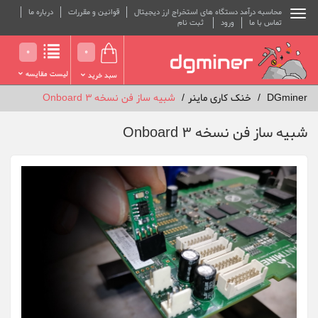
محاسبه درآمد دستگاه های استخراج ارز دیجیتال
قوانین و مقررات
درباره ما
تماس با ما
ورود
ثبت نام
0
0
لیست مقایسه
سبد خرید
DGminer
خنک کاری ماینر
شبیه ساز فن نسخه Onboard 3
شبیه ساز فن نسخه Onboard 3