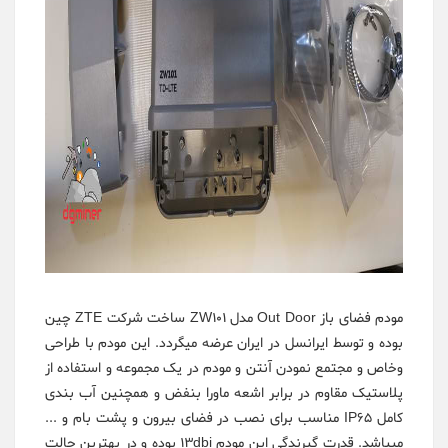
مودم فضای باز Out Door مدل ZW101 ساخت شرکت ZTE چین
بوده و توسط ایرانسل در ایران عرضه میگردد. این مودم با طراحی
وخاص و مجتمع نمودن آنتن و مودم در یک مجموعه و استفاده از
پلاستیک مقاوم در برابر اشعه ماورا بنفض و همچنین آب بندی
کامل IP65 مناسب برای نصب در فضای بیرون و پشت بام و ...
میباشد. قدرت گیرندگی این مودم 13dbi بوده و در بهترین حالت