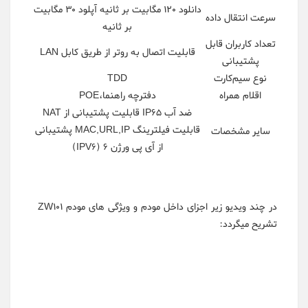
دانلود ۱۲۰ مگابیت بر ثانیه آپلود ۳۰ مگابیت
سرعت انتقال داده
بر ثانیه
تعداد کاربران قابل
قابلیت اتصال به روتر از طریق کابل LAN
پشتیبانی
نوع سیم‌کارت
TDD
اقلام همراه
دفترچه راهنما،POE
ضد آب IP65 قابلیت پشتیبانی از NAT
قابلیت فیلترینگ MAC,URL,IP پشتیبانی
سایر مشخصات
از آی پی ورژن ۶ (IPV6)
در چند ویدیو زیر اجزای داخل مودم و ویژگی های مودم ZW101
تشریح میگردد: