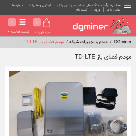
محاسبه درآمد دستگاه های استخراج ارز دیجیتال
قوانین و مقررات
درباره ما
تماس با ما
ورود
ثبت نام
0
0
لیست مقایسه
سبد خرید
DGminer
مودم و تجهیزات شبکه
مودم فضای باز TD-LTE
مودم فضای باز TD-LTE