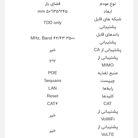
نوع مودم
فضای باز
ابعاد
245*135*50 mm
شبکه های قابل
TDD only
پشتیبانی
باندهای قابل
3500 MHz, Band 42/43
پشتیبانی
پشتیبانی از CA
خیر
پشتیبانی از
2*2
MIMO
منبع تغذیه
POE
چیپست
Sequans
رابط‌ها
LAN
کلیدها
Reset
CAT4
CAT
پشتیبانی از
خیر
VoWiFi
پشتیبانی از
خیر
VoLTE