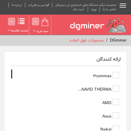
محاسبه درآمد دستگاه های استخراج ارز دیجیتال
قوانین و مقررات
درباره ما
تماس با ما
ورود
ثبت نام
0
0
لیست مقایسه
سبد خرید
DGminer
محصولات فوق العاده
ارائه کنندگان
3commas
AAVID THERMA...
AMD
Asus
Baikal