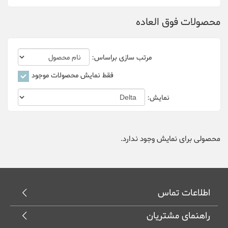
محصولات فوق العاده
Bitfily
Bitmain
مرتب سازی براساس:
canaan
فقط نمایش محصولات موجود
Cheetah Miner
نمایش:
Dehn
Delta
محصولی برای نمایش وجود ندارد.
DGminer
Ebit Miner
اطلاعات تماس
FusionSilicon
راهنمای مشتریان