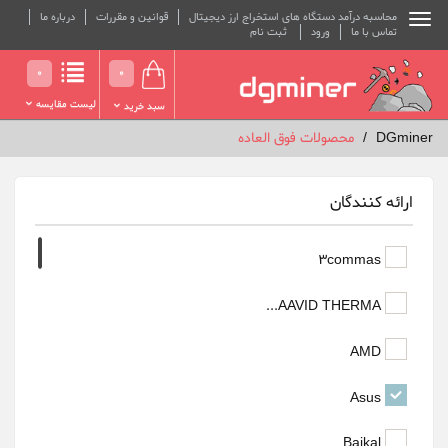
محاسبه درآمد دستگاه های استخراج ارز دیجیتال
قوانین و مقررات
درباره ما
تماس با ما
ورود
ثبت نام
0
0
لیست مقایسه
سبد خرید
DGminer
محصولات فوق العاده
ارائه کنندگان
3commas
AAVID THERMA...
AMD
Asus
Baikal