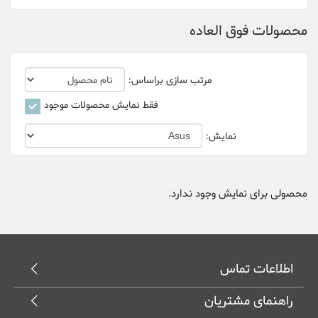
محصولات فوق العاده
Bitfily
Bitmain
مرتب سازی براساس:
canaan
فقط نمایش محصولات موجود
Cheetah Miner
نمایش:
Dehn
Delta
محصولی برای نمایش وجود ندارد.
DGminer
Ebit Miner
اطلاعات تماس
FusionSilicon
راهنمای مشتریان