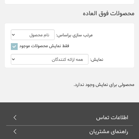
محصولات فوق العاده
Bitfily
Bitmain
مرتب سازی براساس:
canaan
فقط نمایش محصولات موجود
Cheetah Miner
نمایش:
Dehn
Delta
محصولی برای نمایش وجود ندارد.
DGminer
Ebit Miner
اطلاعات تماس
FusionSilicon
راهنمای مشتریان