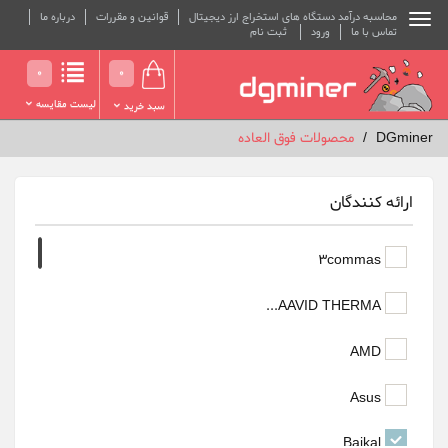
محاسبه درآمد دستگاه های استخراج ارز دیجیتال
قوانین و مقررات
درباره ما
تماس با ما
ورود
ثبت نام
0
0
لیست مقایسه
سبد خرید
DGminer
محصولات فوق العاده
ارائه کنندگان
3commas
AAVID THERMA...
AMD
Asus
Baikal