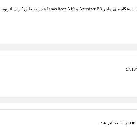
بعد از بلاک شماره 7.080.000 الگوریتم ماینینگ اتریوم تغییر خ