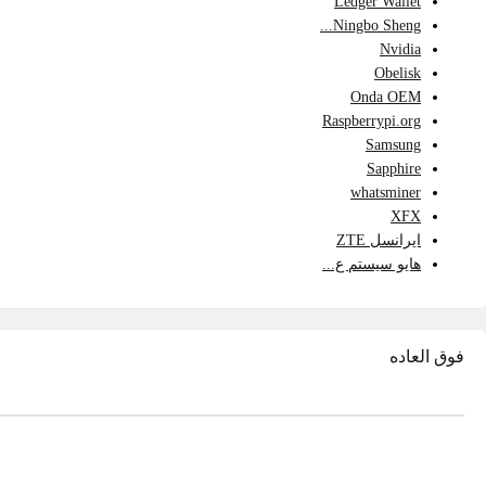
Ledger Wallet
Ningbo Sheng...
Nvidia
Obelisk
Onda OEM
Raspberrypi.org
Samsung
Sapphire
whatsminer
XFX
ایرانسل ZTE
هایو سیستم ع...
فوق العاده