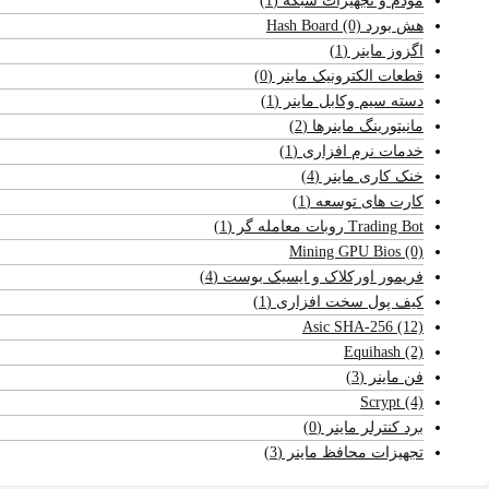
مودم و تجهیزات شبکه
(1)
هش بورد Hash Board
(0)
اگزوز ماینر
(1)
قطعات الکترونیک ماینر
(0)
دسته سیم وکابل ماینر
(1)
مانیتورینگ ماینرها
(2)
خدمات نرم افزاری
(1)
خنک کاری ماینر
(4)
کارت های توسعه
(1)
Trading Bot روبات معامله گر
(1)
Mining GPU Bios
(0)
فریمور اورکلاک و ایسیک بوست
(4)
کیف پول سخت افزاری
(1)
Asic SHA-256
(12)
Equihash
(2)
فن ماینر
(3)
Scrypt
(4)
برد کنترلر ماینر
(0)
تجهیزات محافظ ماینر
(3)