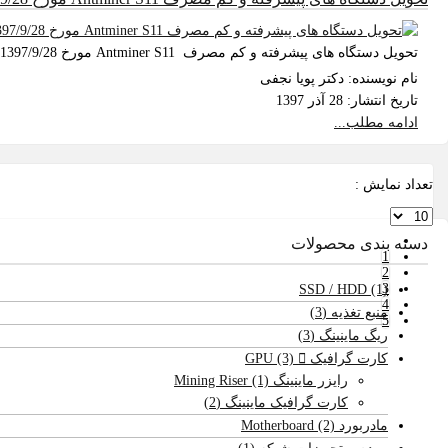
تحویل دستگاه های پیشرفته و کم مصرف Antminer S11 مورخ 1397/9/28 به مشتریان دیجی ماینر.
نام نویسنده:
دکتر پویا نجفی
تاریخ انتشار:
28 آذر 1397
ادامه مطلب...
تعداد نمایش :
دسته بندی محصولات
1
2
3
SSD / HDD
(1)
4
منبع تغذیه
(3)
5
ریگ ماینینگ
(3)
کارت گرافیک GPU
(3)
رایزر ماینینگ Mining Riser
(1)
کارت گرافیک ماینینگ
(2)
مادربورد Motherboard
(2)