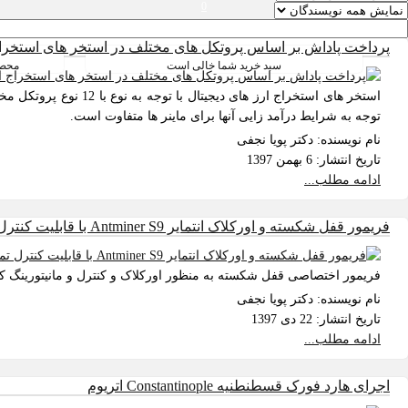
0
سبد خرید
پرداخت پاداش بر اساس پروتکل های مختلف در استخر های استخراج 
سبد خرید شما خالی است
محصو
استخر های استخراج ار
توجه به شرایط درآمد زایی آنها برای ماینر ها متفاوت است.
نام نویسنده:
دکتر پویا نجفی
تاریخ انتشار:
6 بهمن 1397
ادامه مطلب...
فریمور قفل شکسته و اورکلاک انتمایر Antminer S9 با قابلیت کنترل تمام پارامتر های داخلی ماینر نظیر ولتاژ و فرکانس چیپ ها و فن دستگاه
فریمور اختصاصی قفل شکسته به منظور اورکلاک و کنترل و مانیتورینگ کلیه پارامتر های داخلی دستگاه انتماینر Antminer S9 
نام نویسنده:
دکتر پویا نجفی
تاریخ انتشار:
22 دی 1397
ادامه مطلب...
اجرای هارد فورک قسطنطنیه Constantinople اتریوم