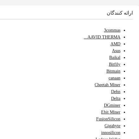
ارائه کنندگان
3commas
AAVID THERMA...
AMD
Asus
Baikal
Bitfily
Bitmain
canaan
Cheetah Miner
Dehn
Delta
DGminer
Ebit Miner
FusionSilicon
Gigabyte
innosilicon