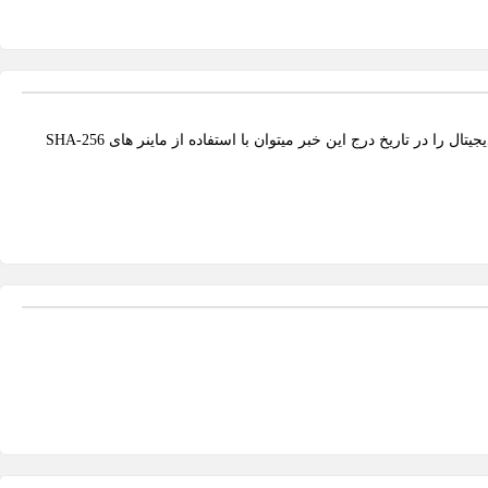
الگوریتم SHA-256 یکی از پر کاربرد ترین الگوریتم های مورد استفاده در رمز نگاری داده و استخراج ارز های دیجیتال به شمار می رود. بیشتر از 18 ارز دیجیتال را در تاریخ درج این خبر میتوان با استفاده از ماینر های SHA-256