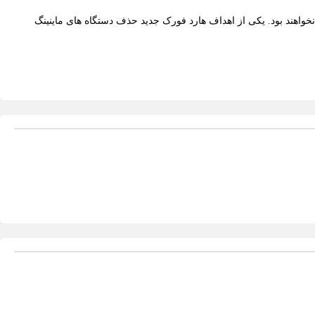
واهد یافت. لذا دستگاه های ماینر Antminer E3 و Innosilicon A10 قادر به ماین کردن اتریوم نخواهند بود. یکی از اهداف هارد فورک جدید حذف دستگاه های ماینینگ