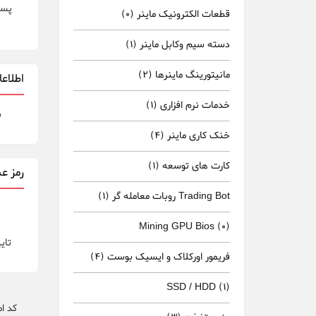
پست
قطعات الکترونیک ماینر
(0)
دسته سیم وکابل ماینر
(1)
مانیتورینگ ماینرها
(2)
اطلاع
خدمات نرم افزاری
(1)
ش
خنک کاری ماینر
(4)
کارت های توسعه
(1)
رمز عب
Trading Bot روبات معامله گر
(1)
Mining GPU Bios
(0)
تای
فریمور اورکلاک و ایسیک بوست
(4)
SSD / HDD
(1)
کد ا