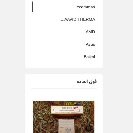
3commas
AAVID THERMA...
AMD
Asus
Baikal
Bitfily
فوق العاده
Bitmain
canaan
Cheetah Miner
Dehn
Delta