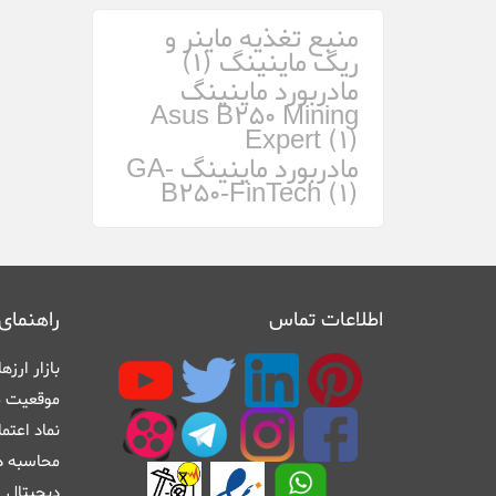
منبع تغذیه ماینر و
ریگ ماینینگ (1)
مادربورد ماینینگ
Asus B250 Mining
Expert (1)
مادربورد ماینینگ GA-
B250-FinTech (1)
اطلاعات تماس
راهنمای
بازار ارز
موقعیت م
نماد اعتم
محاسبه در
دیجیتال