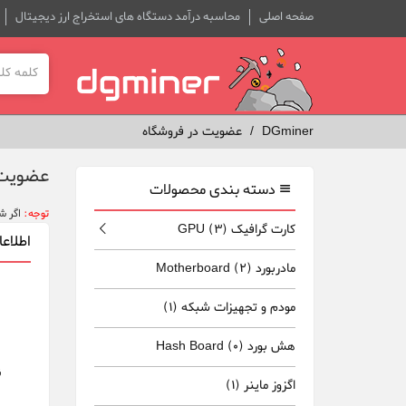
صفحه اصلی
محاسبه درآمد دستگاه های استخراج ارز دیجیتال
DGminer
عضویت در فروشگاه
عضویت 
دسته بندی محصولات
توجه:
اگر شم
کارت گرافیک GPU
(3)
اطلا
مادربورد Motherboard
(2)
مودم و تجهیزات شبکه
(1)
هش بورد Hash Board
(0)
ن
اگزوز ماینر
(1)