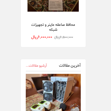
DGminer
Ebit Miner
محافظ صاعقه ماینر و تجهیزات
شبکه
FusionSilicon
6,000,000ريال
6,500,000ريال
Gigabyte
innosilicon
Ledger Wallet
آخرین مقالات
آرشیو مقالات...
Ningbo Sheng...
Nvidia
Obelisk
Onda OEM