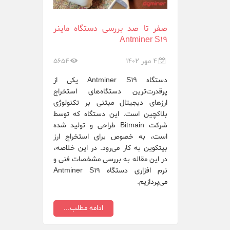
Raspberrypi.org
Samsung
صفر تا صد بررسی دستگاه ماینر
Antminer S19
Sapphire
4 مهر 1402
5654
whatsminer
دستگاه Antminer S19 یکی از
XFX
پرقدرت‌ترین دستگاه‌های استخراج
ارزهای دیجیتال مبتنی بر تکنولوژی
ایرانسل ZTE
بلاکچین است. این دستگاه که توسط
شرکت Bitmain طراحی و تولید شده
هایو سیستم ع...
است، به خصوص برای استخراج ارز
بیتکوین به کار می‌رود. در این خلاصه،
در این مقاله به بررسی مشخصات فنی و
نرم افزاری دستگاه Antminer S19
می‌پردازیم.
ادامه مطلب...