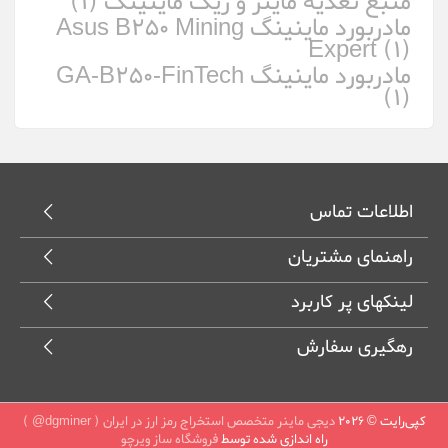
منبع تغذیه ماینر و ریگ ماینینگ (1)
مادربورد ماینینگ Asus B250 Mining
Expert (1)
مادربورد ماینینگ GA-B250-FinTech
(1)
اطلاعات تماس
راهنمای مشتریان
لینکهای پر کاربرد
رهگیری سفارش
کپی‌رایت © 2026
دیجی ماینر متخصص استخراج رمز ارز در ایران ( dgminer@ )
راه اندازی شده توسط
فروشگاه ساز ویرچو