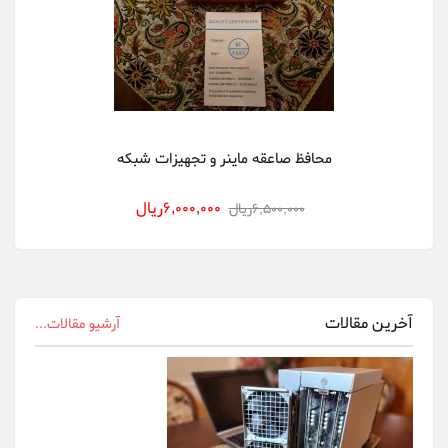
Dehn
Delta
DGminer
Ebit Miner
محافظ صاعقه ماینر و تجهیزات شبکه
FusionSilicon
6,000,000ريال
6,500,000ريال
Gigabyte
innosilicon
Ledger Wallet
آخرین مقالات
آرشیو مقالات...
Ningbo Sheng...
Nvidia
Obelisk