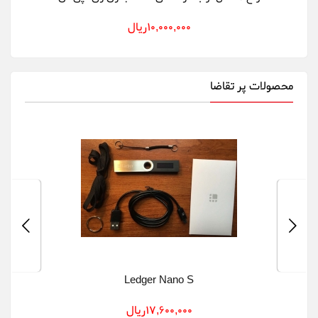
m +
10,000,000ريال
محصولات پر تقاضا
Ledger Nano S
OC+
17,600,000ريال