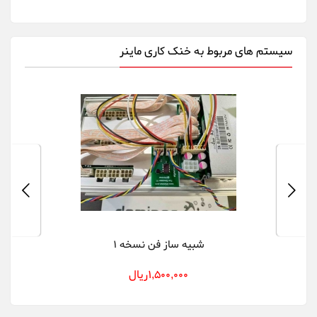
سیستم های مربوط به خنک کاری ماینر
شبیه ساز فن نسخه 1
1,500,000ريال