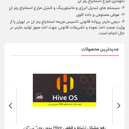
نگهداری مزارع استخراج رمز ارز
2- سیستم های تبدیل انرژی و مانیتورینگ و کنترل مزارع استخراج رمز ارز
3- هوش مصنوعی و داده کاوی
4- دیجی ماینر پروانه قانونی تاسیس مزرعه استخراج رمز ارز در تهران را از
وزارت صمت اخذ نموده و تشریفات قانونی جهت اخذ مجوز تولید ماینر در
حال انجام است.
جدیدترین محصولات
رفع مشکل ارتباط و قطعی Hive بدون وی* پی*ان