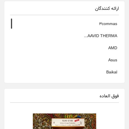
ارائه کنندگان
3commas
AAVID THERMA...
AMD
Asus
Baikal
Bitfily
فوق العاده
Bitmain
canaan
Cheetah Miner