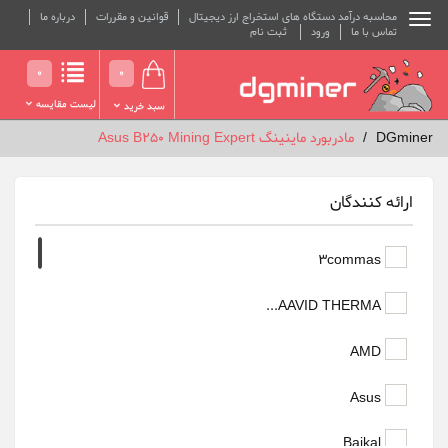
محاسبه درآمد دستگاه های استخراج ارز دیجیتال
قوانین و مقررات
درباره ما
تماس با ما
ورود
ثبت نام
0
0
لیست مقایسه
سبد خرید
DGminer
مادربورد ماینینگ Asus B250 Mining Expert
ارائه کنندگان
3commas
AAVID THERMA...
AMD
Asus
Baikal