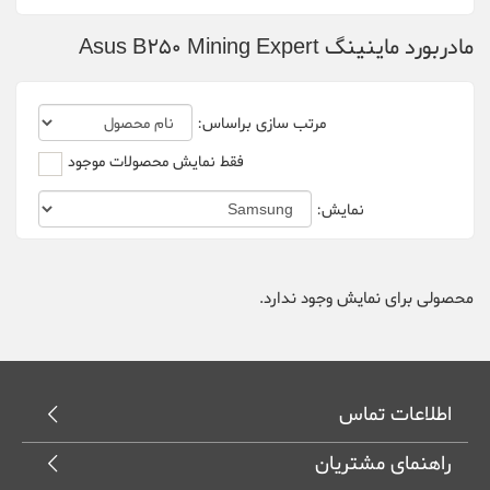
مادربورد ماینینگ Asus B250 Mining Expert
Bitfily
Bitmain
مرتب سازی براساس:
canaan
فقط نمایش محصولات موجود
Cheetah Miner
نمایش:
Dehn
Delta
محصولی برای نمایش وجود ندارد.
DGminer
Ebit Miner
اطلاعات تماس
FusionSilicon
راهنمای مشتریان