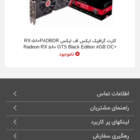
کارت گرافیک ایکس اف ایکس RX-580P8DBDR
Radeon RX 580 GTS Black Edition 8GB OC+
Graphics Card
ناموجود
اطلاعات تماس
راهنمای مشتریان
لینکهای پر کاربرد
رهگیری سفارش