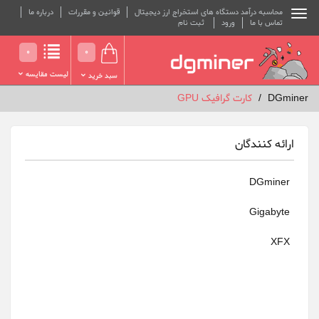
محاسبه درآمد دستگاه های استخراج ارز دیجیتال
قوانین و مقررات
درباره ما
تماس با ما
ورود
ثبت نام
0
0
لیست مقایسه
سبد خرید
DGminer
کارت گرافیک GPU
ارائه کنندگان
DGminer
Gigabyte
XFX