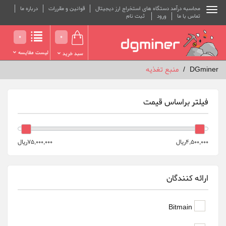
محاسبه درآمد دستگاه های استخراج ارز دیجیتال
قوانین و مقررات
درباره ما
تماس با ما
ورود
ثبت نام
0
0
لیست مقایسه
سبد خرید
DGminer
منبع تغذیه
فیلتر براساس قیمت
4,500,000ريال
75,000,000ريال
ارائه کنندگان
Bitmain