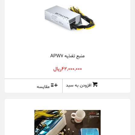
منبع تغذیه APW7
42,000,000ريال
افزودن به سبد
مقایسه