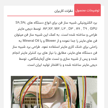
توضیحات محصول
نظرات کاربران
برد الکترونیکی شبیه ساز فن برای انواع دستگاه های S9,S9i,
A3,X3, M3, L3 , D3 , A9 , T9 , GPU توسط دیجی ماینر
طراحی و ساخته شده است. به کمک این شبیه ساز فن میتوان
فن های ماینر را جدا نموده و از Blower و یا Mineral Oil به
راحتی برای خنک کاری ماینر استفاده نمود. طراحی برد شبیه ساز
فن دستگاه های ماینر، مطابق با نیاز های برد کنترلر ماینر انجام
شده و پس از شبیه سازی و تست های آزمایشگاهی، توسط
دیجی ماینر ساخته شده و با افتخار تولید ایران است.