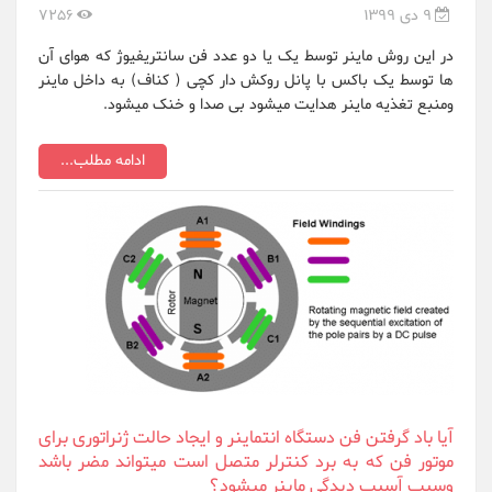
9 دی 1399
7256
در این روش ماینر توسط یک یا دو عدد فن سانتریفیوژ که هوای آن
ها توسط یک باکس با پانل روکش دار کچی ( کناف) به داخل ماینر
ومنبع تغذیه ماینر هدایت میشود بی صدا و خنک میشود.
ادامه مطلب...
آیا باد گرفتن فن دستگاه انتماینر و ایجاد حالت ژنراتوری برای
موتور فن که به برد کنترلر متصل است میتواند مضر باشد
وسبب آسیب دیدگی ماینر میشود؟