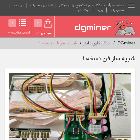
محاسبه درآمد دستگاه های استخراج ارز دیجیتال
قوانین و مقررات
درباره ما
تماس با ما
ورود
ثبت نام
0
0
لیست مقایسه
سبد خرید
DGminer
خنک کاری ماینر
شبیه ساز فن نسخه 1
شبیه ساز فن نسخه 1