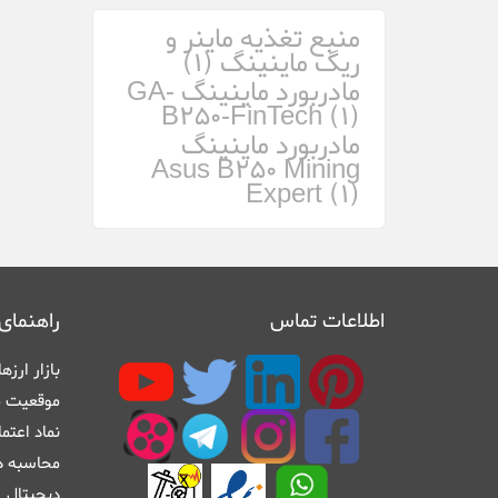
منبع تغذیه ماینر و
ریگ ماینینگ (1)
مادربورد ماینینگ GA-
B250-FinTech (1)
مادربورد ماینینگ
Asus B250 Mining
Expert (1)
اطلاعات تماس
راهنمای
بازار ارز
موقعیت م
نماد اعتم
محاسبه در
دیجیتال