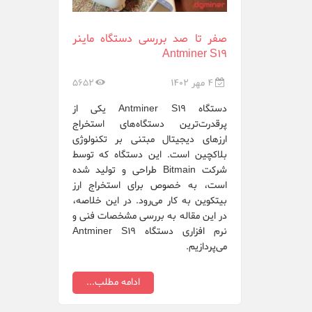
Raspberrypi.org
Samsung
صفر تا صد بررسی دستگاه ماینر
Antminer S19
Sapphire
4 مهر 1402
5652
whatsminer
دستگاه Antminer S19 یکی از
XFX
پرقدرت‌ترین دستگاه‌های استخراج
ارزهای دیجیتال مبتنی بر تکنولوژی
ایرانسل ZTE
بلاکچین است. این دستگاه که توسط
شرکت Bitmain طراحی و تولید شده
هایو سیستم ع...
است، به خصوص برای استخراج ارز
بیتکوین به کار می‌رود. در این خلاصه،
در این مقاله به بررسی مشخصات فنی و
نرم افزاری دستگاه Antminer S19
می‌پردازیم.
ادامه مطلب...