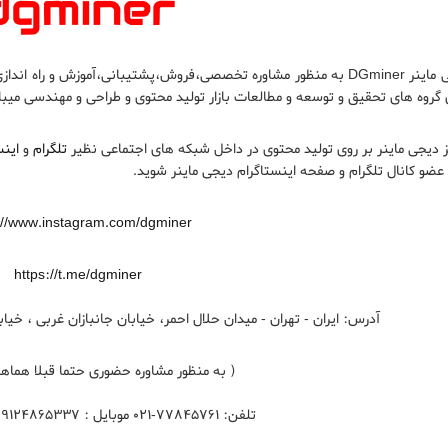
دیجی ماینر DGminer به منظور مشاوره تخصصی،فروش،پشتیبانی،آموزش و راه
ی گروه های تحقیق و توسعه و مطالعات بازار تولید محتوی و طراحی و مهندسی میب
ز دیجی ماینر بر روی تولید محتوی در داخل شبکه های اجتماعی نظیر
تلگرام
و
این
 عضو کانال تلگرام و صفحه اینستاگرام دیجی ماینر شوید.
://www.instagram.com/dgminer
https://t.me/dgminer
آدرس: ایران - تهران - میدان حلال احمر، خیابان جانبازان غربی ، خیابان مدنی، پلاک 1319
( به منظور مشاوره حضوری حتما قبلا هماهن
تلفن: 77845761-021 موبایل : 09124865337 و 09122147283