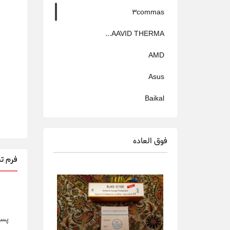
3commas
AAVID THERMA...
AMD
Asus
Baikal
Bitfily
فوق العاده
Bitmain
فرم تم
canaan
Cheetah Miner
Dehn
پست
Delta