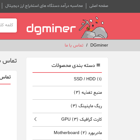
صفحه اصلی
محاسبه درآمد دستگاه های استخراج ارز دیجیتال
DGminer
تماس با ما
تماس با
دسته بندی محصولات
تماس ب
SSD / HDD
(1)
منبع تغذیه
(3)
ریگ ماینینگ
(3)
کارت گرافیک GPU
(3)
مادربورد Motherboard
(2)