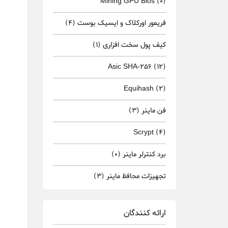
Mining GPU Bios
(0)
فریمور اورکلاک و ایسیک بوست
(4)
کیف پول سخت افزاری
(1)
Asic SHA-256
(12)
Equihash
(2)
فن ماینر
(3)
Scrypt
(4)
برد کنترلر ماینر
(0)
تجهیزات محافظ ماینر
(3)
ارائه کنندگان