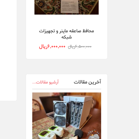
DGminer
Ebit Miner
محافظ صاعقه ماینر و تجهیزات
شبکه
FusionSilicon
6,000,000ريال
6,500,000ريال
Gigabyte
innosilicon
Ledger Wallet
آخرین مقالات
آرشیو مقالات...
Ningbo Sheng...
Nvidia
Obelisk
Onda OEM