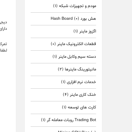
مودم و تجهیزات شبکه
(1)
هش بورد Hash Board
(0)
دارا
اگزوز ماینر
(1)
قطعات الکترونیک ماینر
(0)
تمرک
لطفا
دسته سیم وکابل ماینر
(1)
مانیتورینگ ماینرها
(2)
خدمات نرم افزاری
(1)
خنک کاری ماینر
(4)
کارت های توسعه
(1)
Trading Bot روبات معامله گر
(1)