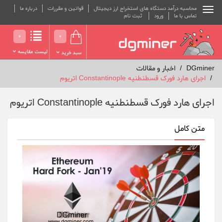
محاسبه درآمد دستگاه های استخراج ارز دیجیتال
قوانین و مقررات
درباره ما
تماس با ما
ورود
ثبت نام
0
0
لیست مقایسه
سبد خرید
DGminer
اخبار و مقالات
اجرای هارد فورک قسطنطنیه Constantinople اتریوم
اجرای هارد فورک قسطنطنیه Constantinople اتریوم
متن کامل