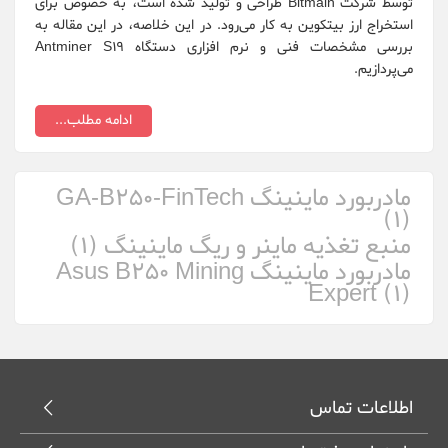
توسط شرکت Bitmain طراحی و تولید شده است، به خصوص برای
استخراج ارز بیتکوین به کار می‌رود. در این خلاصه، در این مقاله به
ایرانسل ZTE
بررسی مشخصات فنی و نرم افزاری دستگاه Antminer S19
می‌پردازیم.
هایو سیستم ع...
ادامه مطلب...
مادربورد ماینینگ GA-B250-FinTech
(1)
منبع تغذیه ماینر و ریگ ماینینگ (1)
مادربورد ماینینگ Asus B250 Mining
Expert (1)
اطلاعات تماس