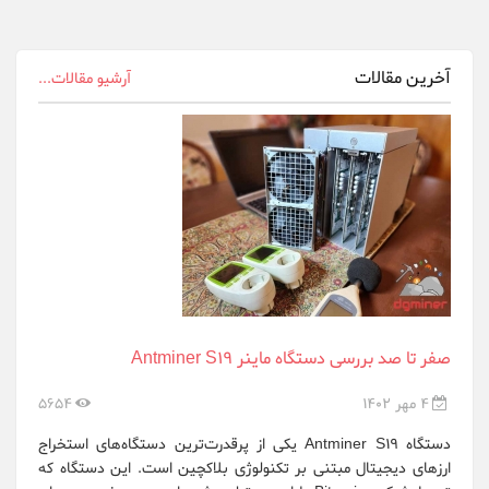
innosilicon
Ledger Wallet
آخرین مقالات
آرشیو مقالات...
Ningbo Sheng...
Nvidia
Obelisk
Onda OEM
Raspberrypi.org
Samsung
صفر تا صد بررسی دستگاه ماینر Antminer S19
Sapphire
4 مهر 1402
5654
whatsminer
دستگاه Antminer S19 یکی از پرقدرت‌ترین دستگاه‌های استخراج
ارزهای دیجیتال مبتنی بر تکنولوژی بلاکچین است. این دستگاه که
XFX