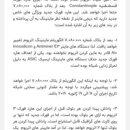
قسطنطنیه Constantinople بعد از بلاک شماره 7,080,000
حتما اجرا خواهد شد. این هارد فورک جدید ویژگی های خاص
جدید دارید که دیجی ماینر از نقطه نظر ماینینگ به آن پرداخته و
در بند های زیر به آن اشاره شده است؛
1- بعد از بلاک شماره 7.080.000 الگوریتم ماینینگ اتریوم تغییر
خواهد یافت. لذا دستگاه های ماینر Antminer E3 و Innosilicon
A10 قادر به ماین کردن اتریوم نخواهند بود. یکی از اهداف هارد
فورک جدید حذف دستگاه های ماینینگ ایسیک ASIC به دلیل
تمرکز زدایی شبکه بوده است.
2- با توجه به اینکه این الگوریتم از بلاک 7.080.000 اجرا خواهد
شد، پیشبینی میگردد با توجه به مقدار کنونی سختی شبکه
تاریخ اجرای آن 16 الی 19 ژانویه 2019 باشد.
3- پاداش پیدا کردن هر بلوک قبل از اجرای این هارد فورک 3
اتریوم به ازای هر بلوک بوده است، اما در فورک جدید که تنها بر
روی کارت های گرافیک قابل استخراج است، پاداش پیدا کردن هر
بلوک تنها 2 اتریوم خواهد بود. لذا در آمد مایینر های اتریوم یک