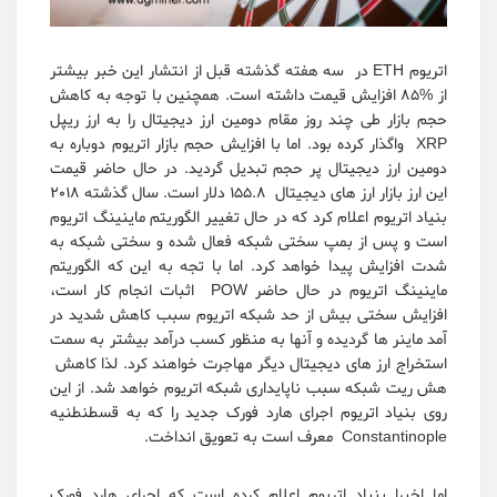
اتریوم ETH در سه هفته گذشته قبل از انتشار این خبر بیشتر
از %85 افزایش قیمت داشته است. همچنین با توجه به کاهش
حجم بازار طی چند روز مقام دومین ارز دیجیتال را به ارز ریپل
XRP واگذار کرده بود. اما با افزایش حجم بازار اتریوم دوباره به
دومین ارز دیجیتال پر حجم تبدیل گردید. در حال حاضر قیمت
این ارز بازار ارز های دیجیتال 155.8 دلار است. سال گذشته 2018
بنیاد اتریوم اعلام کرد که در حال تغییر الگوریتم ماینینگ اتریوم
است و پس از بمپ سختی شبکه فعال شده و سختی شبکه به
شدت افزایش پیدا خواهد کرد. اما با تجه به این که الگوریتم
ماینینگ اتریوم در حال حاضر POW اثبات انجام کار است،
افزایش سختی بیش از حد شبکه اتریوم سبب کاهش شدید در
آمد ماینر ها گردیده و آنها به منظور کسب درآمد بیشتر به سمت
استخراج ارز های دیجیتال دیگر مهاجرت خواهند کرد. لذا کاهش
هش ریت شبکه سبب ناپایداری شبکه اتریوم خواهد شد. از این
روی بنیاد اتریوم اجرای هارد فورک جدید را که به قسطنطنیه
Constantinople معرف است به تعویق انداخت.
اما اخیرا بنیاد اتریوم اعلام کرده است که اجرای هارد فورک