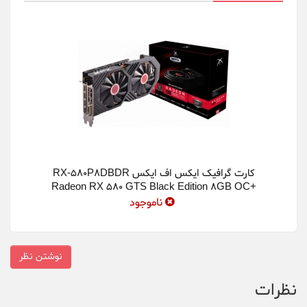
کارت گرافیک ایکس اف ایکس RX-580P8DBDR
Radeon RX 580 GTS Black Edition 8GB OC+
Graphics Card
ناموجود
نوشتن نظر
نظرات