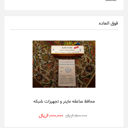
Bitfily
فوق العاده
Bitmain
canaan
Cheetah Miner
Dehn
Delta
DGminer
Ebit Miner
محافظ صاعقه ماینر و تجهیزات شبکه
FusionSilicon
6,000,000ريال
6,500,000ريال
Gigabyte