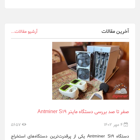
Gigabyte
innosilicon
Ledger Wallet
آخرین مقالات
آرشیو مقالات...
Ningbo Sheng...
Nvidia
Obelisk
Onda OEM
Raspberrypi.org
Samsung
صفر تا صد بررسی دستگاه ماینر Antminer S19
Sapphire
4 مهر 1402
5657
whatsminer
دستگاه Antminer S19 یکی از پرقدرت‌ترین دستگاه‌های استخراج