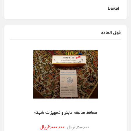
Baikal
Bitfily
فوق العاده
Bitmain
canaan
Cheetah Miner
Dehn
Delta
DGminer
Ebit Miner
محافظ صاعقه ماینر و تجهیزات شبکه
FusionSilicon
6,000,000ريال
6,500,000ريال