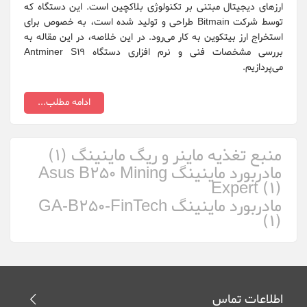
ارزهای دیجیتال مبتنی بر تکنولوژی بلاکچین است. این دستگاه که
XFX
توسط شرکت Bitmain طراحی و تولید شده است، به خصوص برای
استخراج ارز بیتکوین به کار می‌رود. در این خلاصه، در این مقاله به
ایرانسل ZTE
بررسی مشخصات فنی و نرم افزاری دستگاه Antminer S19
می‌پردازیم.
هایو سیستم ع...
ادامه مطلب...
منبع تغذیه ماینر و ریگ ماینینگ (1)
مادربورد ماینینگ Asus B250 Mining
Expert (1)
مادربورد ماینینگ GA-B250-FinTech
(1)
اطلاعات تماس