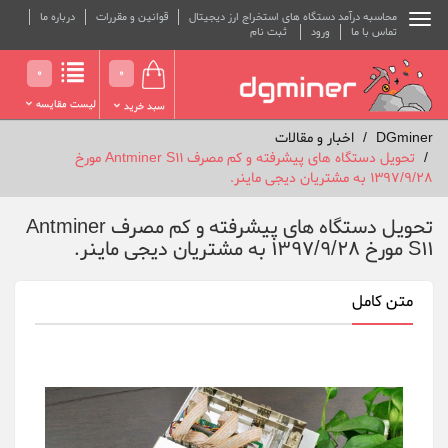
محاسبه درآمد دستگاه های استخراج ارز دیجیتال
قوانین و مقررات
درباره ما
تماس با ما
ورود
ثبت نام
0
0
لیست مقایسه
سبد خرید
DGminer
اخبار و مقالات
تحویل دستگاه های پیشرفته و کم مصرف Antminer S11 مورخ
1397/9/28 به مشتریان دیجی ماینر.
تحویل دستگاه های پیشرفته و کم مصرف Antminer
S11 مورخ 1397/9/28 به مشتریان دیجی ماینر.
متن کامل