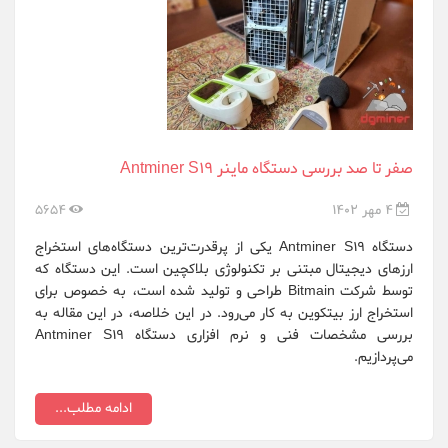
Obelisk
Onda OEM
Raspberrypi.org
Samsung
صفر تا صد بررسی دستگاه ماینر Antminer S19
Sapphire
4 مهر 1402
5654
whatsminer
دستگاه Antminer S19 یکی از پرقدرت‌ترین دستگاه‌های استخراج
ارزهای دیجیتال مبتنی بر تکنولوژی بلاکچین است. این دستگاه که
XFX
توسط شرکت Bitmain طراحی و تولید شده است، به خصوص برای
استخراج ارز بیتکوین به کار می‌رود. در این خلاصه، در این مقاله به
ایرانسل ZTE
بررسی مشخصات فنی و نرم افزاری دستگاه Antminer S19
می‌پردازیم.
هایو سیستم ع...
ادامه مطلب...