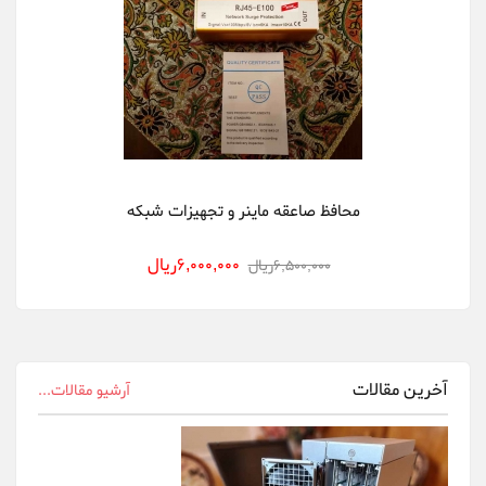
Cheetah Miner
Dehn
Delta
DGminer
Ebit Miner
محافظ صاعقه ماینر و تجهیزات شبکه
FusionSilicon
6,000,000ريال
6,500,000ريال
Gigabyte
innosilicon
Ledger Wallet
آخرین مقالات
آرشیو مقالات...
Ningbo Sheng...
Nvidia