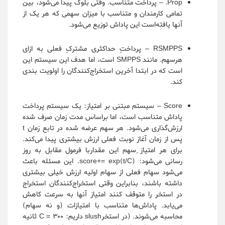
Prop. – پرداخت متناسب. وقتی بلوک پیدا می‌شود، بین
تمامی کارمندان و متناسب با میزان سهمی که هر یک از
آنها یافته‌است این پاداش توزیع می‌شود.
RSMPPS – پرداختِ حداکثری مشترکِ فعلی به ازای
هرسهم. مانند SMPPS است، اما هدف این سیستم این
است که در ابتدا آخرین استخراج‌کنندگان را اولویت بندی
کند.
Score – سیستم مبتنی بر امتیاز: یک سیستم پرداخت
پاداش متناسب است، اما براساس مدت زمان صرف شده
ارزش‌گذاری می‌شود. هر سهم عرضه شده در تابع زمان t
پس از زمان آغاز نوبت فعلی ارزش بیشتری پیدا می‌کند.
برای هر امتیاز ِسهم این مقداربا فرمول مقابل به روز
رسانی می‌شود: score+= exp(t/C). این مسئله باعث
می‌شود سهام فعلی از سهام اولیه ارزش خیلی بیشتری
داشته باشند، بنابراین وقتی استخراج‌کنندگان استخراج
در استخر را متوقف کنند امتیاز آنها به سرعت کاهش
می‌یابد. پاداش‌ها متناسب با امتیازات (و نه سهام)
محاسبه می‌شوند. (در استخرslush داریم: C = 300 ثانیه