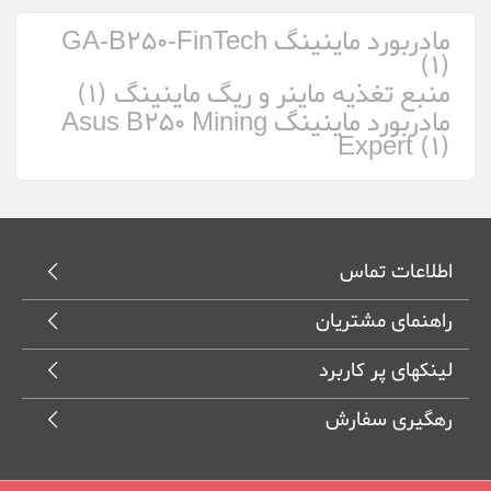
مادربورد ماینینگ GA-B250-FinTech
(1)
منبع تغذیه ماینر و ریگ ماینینگ (1)
مادربورد ماینینگ Asus B250 Mining
Expert (1)
اطلاعات تماس
راهنمای مشتریان
لینکهای پر کاربرد
رهگیری سفارش