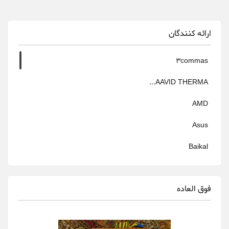
ارائه کنندگان
3commas
AAVID THERMA...
AMD
Asus
Baikal
Bitfily
فوق العاده
Bitmain
canaan