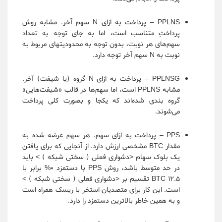
PPLNS – پرداخت به ازای N سهم آخر. مشابه روش
پرداختِ متناسب است، اما به جای توجه به تعداد
سهم‌های هر نوبت، بدون توجه به محدودیتهای مربوط به
نوبت به N سهم آخر توجه دارد.
PPLNSG – پرداخت به ازای N گروه (یا شیفت) آخر.
مشابه PPLNS است، اما سهم‌ها در قالب «شیفت‌هایی»
گروه بندی شده‌اند که یکجا و بصورت کلی پرداخت
می‌شوند.
PPS – پرداخت به ازای سهم. هر سهم عرضه شده به
مقدار BTC مشخصی ارزش دارد. از آنجایی که برای یافتن
یک بلوک سهام ˃دشواری فعلی ( سختی شبکه ) ˂ باید
در حد متوسط باشد، روش PPS با دستمزد 0% برابر با
12.5 BTC تقسیم بر ˃دشواری فعلی ( سختی شبکه ) ˂
است. این کار برای متصدیان استخر با ریسک همراه است
و به همین خاطر بالاترین دستمزد را دارد.